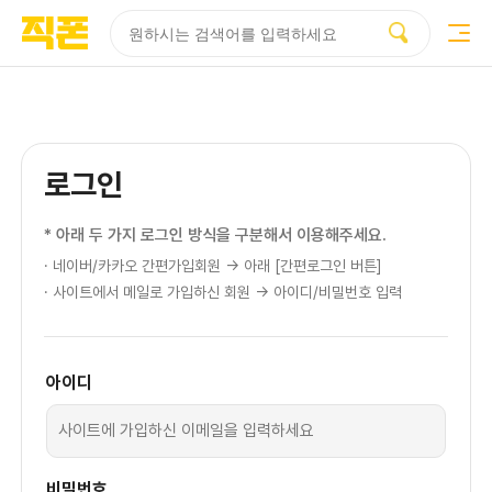
부산
양산
김해
울산
다름
검색
홈페이지
홈페이지
홈페이지
홈페이지
제작
제작
제작
제작
피코소프트
피코소프트
피코소프트
피코소프트
로그인
* 아래 두 가지 로그인 방식을 구분해서 이용해주세요.
· 네이버/카카오 간편가입회원 → 아래 [간편로그인 버튼]
· 사이트에서 메일로 가입하신 회원 → 아이디/비밀번호 입력
아이디
비밀번호