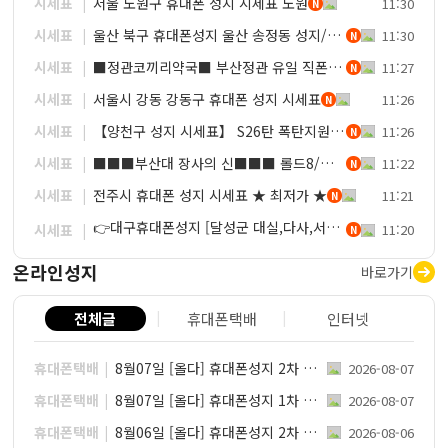
시세표
서울 노원구 휴대폰 성지 시세표 노원
11:30
N
시세표
울산 북구 휴대폰성지 울산 송정동 성지//3사 S26 특가 얼른확인하세요//말바뀜 절대없음//지원금 최대//늦기전에 얼른 확인하세요
11:30
N
시세표
■정관코끼리약국■ 부산정관 유일 직폰 !! 시세표 그대로 ㄱㄱㄱ 말바뀌는거없음❌ 인터넷 TV 정수기렌탈 차비 맛집💵
11:27
N
시세표
서울시 강동 강동구 휴대폰 성지 시세표
11:26
N
시세표
【양천구 성지 시세표】 S26탄 폭탄지원금 『폴더블7탄 25탄 아이폰17탄 재고 대량보유』 주차O / 반납X / 재고당일수령 / 당일개통 최저가보장 / 인터넷+TV 최대지원 보장
11:26
N
시세표
■■■부산대 장사의 신■■■ 롤드8/플립8 싸우스코리아 내에서 제일 쌉니다~~~~~~~~~~~~!!!!!!!!!!!!!!!
11:22
N
시세표
전주시 휴대폰 성지 시세표 ★ 최저가 ★
11:21
N
👉대구휴대폰성지 [달성군 대실,다사,서재,세천,현풍,화원,고령,성주,옥포 직폰] 🔥최대 할인🔥 *직폰제휴점* 상조가입X도어가드X제휴카드X기기반납X(직폰대실다사점) 👉직폰다사점
시세표
11:20
N
온라인성지
바로가기
전체글
휴대폰택배
인터넷
휴대폰택배
8월07일 [올다] 휴대폰성지 2차 시세표 / 선배송 후 결제 / 전국택배 가장 저렴합니다
2026-08-07
휴대폰택배
8월07일 [올다] 휴대폰성지 1차 시세표 / 선배송 후 결제 / 전국택배 가장 저렴합니다
2026-08-07
휴대폰택배
8월06일 [올다] 휴대폰성지 2차 시세표 / 선배송 후 결제 / 전국택배 가장 저렴합니다
2026-08-06