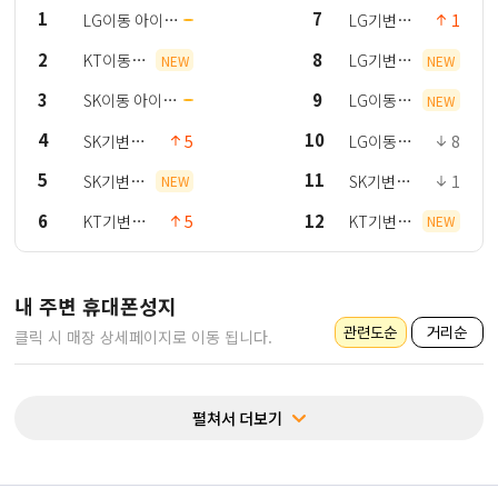
1
7
LG이동
아이폰
LG기변
1
17
갤럭시 S25
2
8
KT이동
LG기변
NEW
NEW
아이폰 17
갤럭시
3
9
SK이동
아이폰
LG이동
NEW
S25+
17
아이폰 17
4
10
SK기변
5
LG이동
8
Air
아이폰 17
아이폰 17
5
11
SK기변
SK기변
1
NEW
Pro
갤럭시
아이폰 17
6
12
KT기변
5
KT기변
NEW
S25
Pro
갤럭시 S25
갤럭시
S25+
내 주변 휴대폰성지
관련도순
거리순
클릭 시 매장 상세페이지로 이동 됩니다.
펼쳐서 더보기