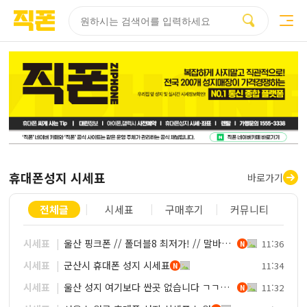
부산
양산
김해
울산
다름
검색
홈페이지
홈페이지
홈페이지
홈페이지
제작
제작
제작
제작
피코소프트
피코소프트
피코소프트
피코소프트
휴대폰성지 시세표
바로가기
전체글
시세표
구매후기
커뮤니티
시세표
울산 핑크폰 // 폴더블8 최저가! // 말바뀜 절대없음 // 8월 역대 최저가! // 다른곳 볼 필요 없습니다 // 여기가 젤싸요 !!
11:36
N
시세표
군산시 휴대폰 성지 시세표
11:34
N
시세표
울산 성지 여기보다 싼곳 없습니다 ㄱㄱㄱㄱ 폴더블 사전예약 ㄱㄱㄱㄱ이동 S26,S25 가격 미쳤다 ㄱㄱㄱㄱㄱㄱ 이동 특가 미쳤다 ㄱㄱㄱㄱ키즈폰 차비대란 ㄱㄱㄱㄱㄱ
11:32
N